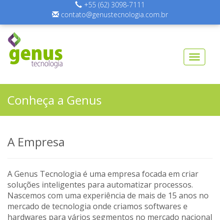
+55 (62) 3098-7111
contato@genustecnologia.com.br
Toggl
naviga
Conheça a Genus
A Empresa
A Genus Tecnologia é uma empresa focada em criar
soluções inteligentes para automatizar processos.
Nascemos com uma experiência de mais de 15 anos no
mercado de tecnologia onde criamos softwares e
hardwares para vários segmentos no mercado nacional